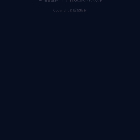
和农业银行营业收入为7,501.51亿元和7,105.55亿元，中国银行实现6,3
的归母净利润、4.72%的增幅；中国银行、交通银行分别实现 2,378.41 亿
%。
.90% 的行业最低，其余五家银行不良率均略有下降，整体风险管控能力