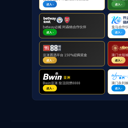
银行和建设银行资产总额超过40万亿，较上一年分别增长 9.23
六大行营收合计收入3.52万亿元，同比下降0.28%，